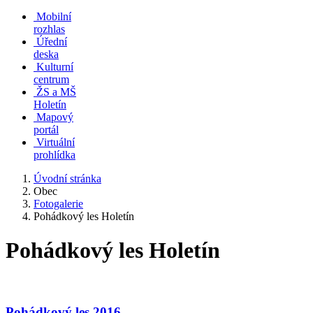
Mobilní
rozhlas
Úřední
deska
Kulturní
centrum
ŽS a MŠ
Holetín
Mapový
portál
Virtuální
prohlídka
Úvodní stránka
Obec
Fotogalerie
Pohádkový les Holetín
Pohádkový les Holetín
Pohádkový les 2016