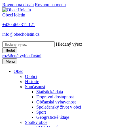
Rovnou na obsah
Rovnou na menu
Obec
Holetín
+420 469 311 121
info@obecholetin.cz
Hledaný výraz
Hledat
rozšířené vyhledávání
Menu
Obec
O obci
Historie
Současnost
Statistická data
Dopravní dostupnost
Občanská vybavenost
Společenský život v obci
Sport
Geografické údaje
Spolky obce