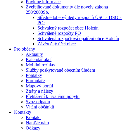
Povinné informace
Zveřejňované dokumenty dle novely zákona
250⁄2000Sb.
Střednědobé výhledy rozpočtů ÚSC a DSO a
PO:
Schválený rozpočet obce Holetín
Schválené rozpočty PO
Schválená rozpočtová opatření obce Holetín
Závěrečný účet obce
Pro občany
Aktuality
Kalendář akcí
Mobilní rozhlas
Služby poskytované obecním úřadem
Poplatky
Formuláře
Mapový portál
Ztráty a nálezy
Přehlášení k trvalému pobytu
Svoz odpadu
Vítání občánků
Kontakty
Kontakt
Napište nám
Odkazy