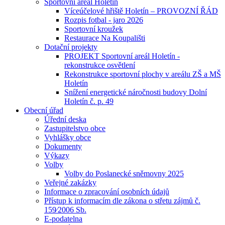
Sportovní areál Holetín
Víceúčelové hřiště Holetín – PROVOZNÍ ŘÁD
Rozpis fotbal - jaro 2026
Sportovní kroužek
Restaurace Na Koupališti
Dotační projekty
PROJEKT Sportovní areál Holetín -
rekonstrukce osvětlení
Rekonstrukce sportovní plochy v areálu ZŠ a MŠ
Holetín
Snížení energetické náročnosti budovy Dolní
Holetín č. p. 49
Obecní úřad
Úřední deska
Zastupitelstvo obce
Vyhlášky obce
Dokumenty
Výkazy
Volby
Volby do Poslanecké sněmovny 2025
Veřejné zakázky
Informace o zpracování osobních údajů
Přístup k informacím dle zákona o střetu zájmů č.
159⁄2006 Sb.
E-podatelna