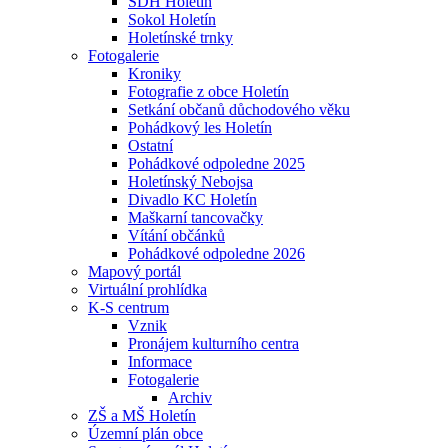
SDH Holetín
Sokol Holetín
Holetínské trnky
Fotogalerie
Kroniky
Fotografie z obce Holetín
Setkání občanů důchodového věku
Pohádkový les Holetín
Ostatní
Pohádkové odpoledne 2025
Holetínský Nebojsa
Divadlo KC Holetín
Maškarní tancovačky
Vítání občánků
Pohádkové odpoledne 2026
Mapový portál
Virtuální prohlídka
K-S centrum
Vznik
Pronájem kulturního centra
Informace
Fotogalerie
Archiv
ZŠ a MŠ Holetín
Územní plán obce