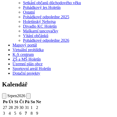
Setkání občanů důchodového věku
Pohádkový les Holetín
Ostatní
Pohádkové odpoledne 2025
Holetínský Nebojsa
Divadlo KC Holetín
Maškarní tancovačky
Vítání občánků
Pohádkové odpoledne 2026
Mapový portál
Virtuální prohlídka
K-S centrum
ZŠ a MŠ Holetín
Územní plán obce
Sportovní areál Holetín
Dotační projekty
Kalendář
Srpen
2026
Po
Út
St
Čt
Pá
So
Ne
27
28
29
30
31
1
2
3
4
5
6
7
8
9