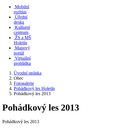
Mobilní
rozhlas
Úřední
deska
Kulturní
centrum
ŽS a MŠ
Holetín
Mapový
portál
Virtuální
prohlídka
Úvodní stránka
Obec
Fotogalerie
Pohádkový les Holetín
Pohádkový les 2013
Pohádkový les 2013
Pohádkový les 2013