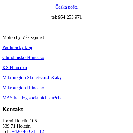
Česká pošta
tel: 954 253 971
Mohlo by Vás zajímat
Pardubický kraj
Chrudimsko-Hlinecko
KS Hlinecko
Mikroregion Skutečsko-Ležáky
Mikroregion Hlinecko
MAS katalog sociálnich služeb
Kontakt
Horní Holetín 105
539 71 Holetín
Tel.:
+420 469 311 121