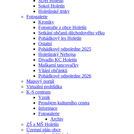
SDH Holetín
Sokol Holetín
Holetínské trnky
Fotogalerie
Kroniky
Fotografie z obce Holetín
Setkání občanů důchodového věku
Pohádkový les Holetín
Ostatní
Pohádkové odpoledne 2025
Holetínský Nebojsa
Divadlo KC Holetín
Maškarní tancovačky
Vítání občánků
Pohádkové odpoledne 2026
Mapový portál
Virtuální prohlídka
K-S centrum
Vznik
Pronájem kulturního centra
Informace
Fotogalerie
Archiv
ZŠ a MŠ Holetín
Územní plán obce