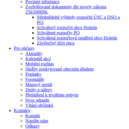
Povinné informace
Zveřejňované dokumenty dle novely zákona
250⁄2000Sb.
Střednědobé výhledy rozpočtů ÚSC a DSO a
PO:
Schválený rozpočet obce Holetín
Schválené rozpočty PO
Schválená rozpočtová opatření obce Holetín
Závěrečný účet obce
Pro občany
Aktuality
Kalendář akcí
Mobilní rozhlas
Služby poskytované obecním úřadem
Poplatky
Formuláře
Mapový portál
Ztráty a nálezy
Přehlášení k trvalému pobytu
Svoz odpadu
Vítání občánků
Kontakty
Kontakt
Napište nám
Odkazy