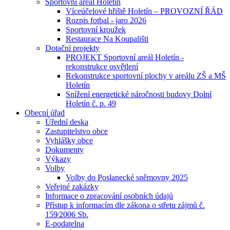
Sportovní areál Holetín
Víceúčelové hřiště Holetín – PROVOZNÍ ŘÁD
Rozpis fotbal - jaro 2026
Sportovní kroužek
Restaurace Na Koupališti
Dotační projekty
PROJEKT Sportovní areál Holetín -
rekonstrukce osvětlení
Rekonstrukce sportovní plochy v areálu ZŠ a MŠ
Holetín
Snížení energetické náročnosti budovy Dolní
Holetín č. p. 49
Obecní úřad
Úřední deska
Zastupitelstvo obce
Vyhlášky obce
Dokumenty
Výkazy
Volby
Volby do Poslanecké sněmovny 2025
Veřejné zakázky
Informace o zpracování osobních údajů
Přístup k informacím dle zákona o střetu zájmů č.
159⁄2006 Sb.
E-podatelna