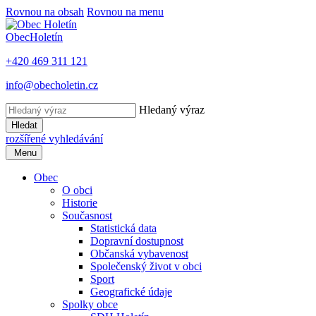
Rovnou na obsah
Rovnou na menu
Obec
Holetín
+420 469 311 121
info@obecholetin.cz
Hledaný výraz
Hledat
rozšířené vyhledávání
Menu
Obec
O obci
Historie
Současnost
Statistická data
Dopravní dostupnost
Občanská vybavenost
Společenský život v obci
Sport
Geografické údaje
Spolky obce