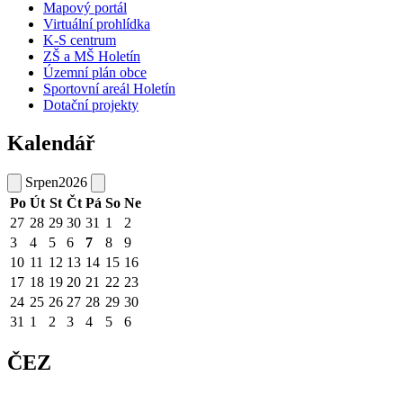
Mapový portál
Virtuální prohlídka
K-S centrum
ZŠ a MŠ Holetín
Územní plán obce
Sportovní areál Holetín
Dotační projekty
Kalendář
Srpen
2026
Po
Út
St
Čt
Pá
So
Ne
27
28
29
30
31
1
2
3
4
5
6
7
8
9
10
11
12
13
14
15
16
17
18
19
20
21
22
23
24
25
26
27
28
29
30
31
1
2
3
4
5
6
ČEZ