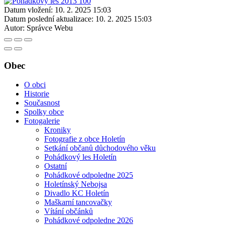
Datum vložení:
10. 2. 2025 15:03
Datum poslední aktualizace:
10. 2. 2025 15:03
Autor:
Správce Webu
Obec
O obci
Historie
Současnost
Spolky obce
Fotogalerie
Kroniky
Fotografie z obce Holetín
Setkání občanů důchodového věku
Pohádkový les Holetín
Ostatní
Pohádkové odpoledne 2025
Holetínský Nebojsa
Divadlo KC Holetín
Maškarní tancovačky
Vítání občánků
Pohádkové odpoledne 2026