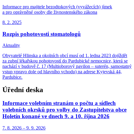
Informace pro majitele bezodtokových (vyvážecích) jímek
a pro oprávněné osoby dle živnostenského zákona
8. 2.
2025
Rozpis pohotovosti stomatologů
Aktuality
Obyvatelé Hlinska a okolních obcí musí od 1. ledna 2023 dojíždět
za zubní lékařskou pohotovostí do Pardubické nemocnice, která se
nachází v budově č. 17 (Multioborový pavilon – suterén, samostatný
vstup vpravo dole od hlavního vchodu) na adrese Kyjevská 44,
Pardubice.
Úřední deska
Informace volebním stranám o počtu a sídlech
volebních okrsků pro volby do Zastupitelstva obce
Holetín konané ve dnech 9. a 10. října 2026
7. 8.
2026
–
9. 9.
2026