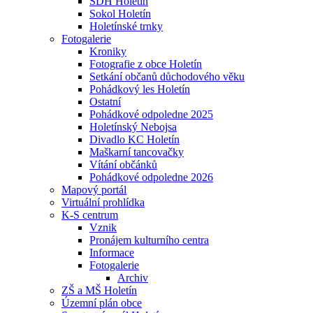
SDH Holetín
Sokol Holetín
Holetínské trnky
Fotogalerie
Kroniky
Fotografie z obce Holetín
Setkání občanů důchodového věku
Pohádkový les Holetín
Ostatní
Pohádkové odpoledne 2025
Holetínský Nebojsa
Divadlo KC Holetín
Maškarní tancovačky
Vítání občánků
Pohádkové odpoledne 2026
Mapový portál
Virtuální prohlídka
K-S centrum
Vznik
Pronájem kulturního centra
Informace
Fotogalerie
Archiv
ZŠ a MŠ Holetín
Územní plán obce