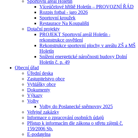
Sportovní areál Holetín
Víceúčelové hřiště Holetín – PROVOZNÍ ŘÁD
Rozpis fotbal - jaro 2026
Sportovní kroužek
Restaurace Na Koupališti
Dotační projekty
PROJEKT Sportovní areál Holetín -
rekonstrukce osvětlení
Rekonstrukce sportovní plochy v areálu ZŠ a MŠ
Holetín
Snížení energetické náročnosti budovy Dolní
Holetín č. p. 49
Obecní úřad
Úřední deska
Zastupitelstvo obce
Vyhlášky obce
Dokumenty
Výkazy
Volby
Volby do Poslanecké sněmovny 2025
Veřejné zakázky
Informace o zpracování osobních údajů
Přístup k informacím dle zákona o střetu zájmů č.
159⁄2006 Sb.
E-podatelna