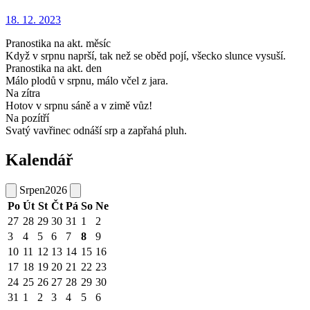
18. 12.
2023
Pranostika na akt. měsíc
Když v srpnu naprší, tak než se oběd pojí, všecko slunce vysuší.
Pranostika na akt. den
Málo plodů v srpnu, málo včel z jara.
Na zítra
Hotov v srpnu sáně a v zimě vůz!
Na pozítří
Svatý vavřinec odnáší srp a zapřahá pluh.
Kalendář
Srpen
2026
Po
Út
St
Čt
Pá
So
Ne
27
28
29
30
31
1
2
3
4
5
6
7
8
9
10
11
12
13
14
15
16
17
18
19
20
21
22
23
24
25
26
27
28
29
30
31
1
2
3
4
5
6