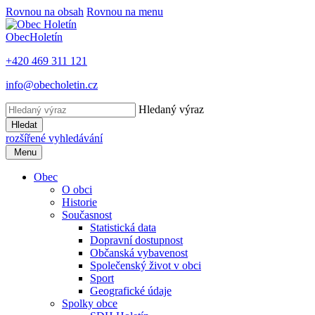
Rovnou na obsah
Rovnou na menu
Obec
Holetín
+420 469 311 121
info@obecholetin.cz
Hledaný výraz
Hledat
rozšířené vyhledávání
Menu
Obec
O obci
Historie
Současnost
Statistická data
Dopravní dostupnost
Občanská vybavenost
Společenský život v obci
Sport
Geografické údaje
Spolky obce