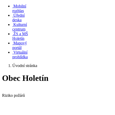
Mobilní
rozhlas
Úřední
deska
Kulturní
centrum
ŽS a MŠ
Holetín
Mapový
portál
Virtuální
prohlídka
Úvodní stránka
Obec Holetín
Riziko požárů