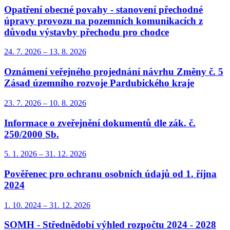
Opatření obecné povahy - stanovení přechodné
úpravy provozu na pozemních komunikacích z
důvodu výstavby přechodu pro chodce
24. 7.
2026
–
13. 8.
2026
Oznámení veřejného projednání návrhu Změny č. 5
Zásad územního rozvoje Pardubického kraje
23. 7.
2026
–
10. 8.
2026
Informace o zveřejnění dokumentů dle zák. č.
250/2000 Sb.
5. 1.
2026
–
31. 12.
2026
Pověřenec pro ochranu osobních údajů od 1. října
2024
1. 10.
2024
–
31. 12.
2026
SOMH - Střednědobí výhled rozpočtu 2024 - 2028