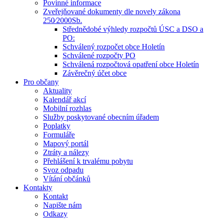
Povinné informace
Zveřejňované dokumenty dle novely zákona
250⁄2000Sb.
Střednědobé výhledy rozpočtů ÚSC a DSO a
PO:
Schválený rozpočet obce Holetín
Schválené rozpočty PO
Schválená rozpočtová opatření obce Holetín
Závěrečný účet obce
Pro občany
Aktuality
Kalendář akcí
Mobilní rozhlas
Služby poskytované obecním úřadem
Poplatky
Formuláře
Mapový portál
Ztráty a nálezy
Přehlášení k trvalému pobytu
Svoz odpadu
Vítání občánků
Kontakty
Kontakt
Napište nám
Odkazy