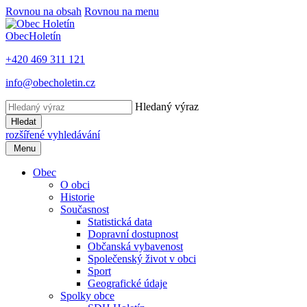
Rovnou na obsah
Rovnou na menu
Obec
Holetín
+420 469 311 121
info@obecholetin.cz
Hledaný výraz
Hledat
rozšířené vyhledávání
Menu
Obec
O obci
Historie
Současnost
Statistická data
Dopravní dostupnost
Občanská vybavenost
Společenský život v obci
Sport
Geografické údaje
Spolky obce