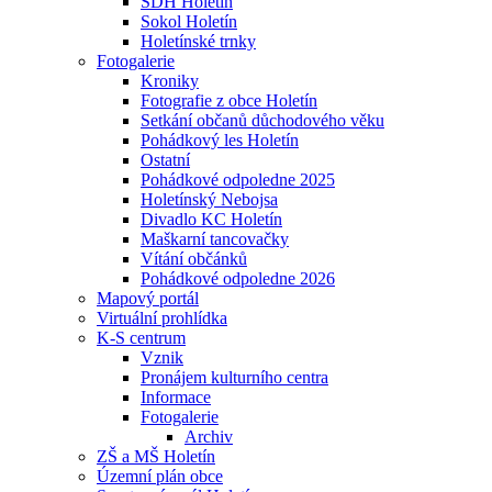
SDH Holetín
Sokol Holetín
Holetínské trnky
Fotogalerie
Kroniky
Fotografie z obce Holetín
Setkání občanů důchodového věku
Pohádkový les Holetín
Ostatní
Pohádkové odpoledne 2025
Holetínský Nebojsa
Divadlo KC Holetín
Maškarní tancovačky
Vítání občánků
Pohádkové odpoledne 2026
Mapový portál
Virtuální prohlídka
K-S centrum
Vznik
Pronájem kulturního centra
Informace
Fotogalerie
Archiv
ZŠ a MŠ Holetín
Územní plán obce