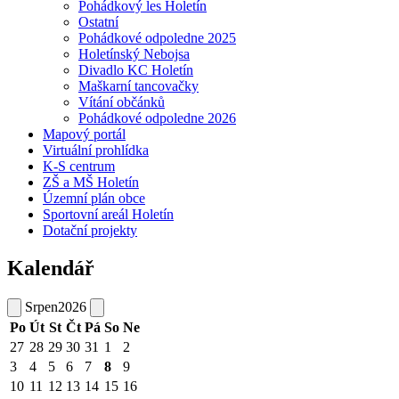
Pohádkový les Holetín
Ostatní
Pohádkové odpoledne 2025
Holetínský Nebojsa
Divadlo KC Holetín
Maškarní tancovačky
Vítání občánků
Pohádkové odpoledne 2026
Mapový portál
Virtuální prohlídka
K-S centrum
ZŠ a MŠ Holetín
Územní plán obce
Sportovní areál Holetín
Dotační projekty
Kalendář
Srpen
2026
Po
Út
St
Čt
Pá
So
Ne
27
28
29
30
31
1
2
3
4
5
6
7
8
9
10
11
12
13
14
15
16