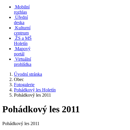
Mobilní
rozhlas
Úřední
deska
Kulturní
centrum
ŽS a MŠ
Holetín
Mapový
portál
Virtuální
prohlídka
Úvodní stránka
Obec
Fotogalerie
Pohádkový les Holetín
Pohádkový les 2011
Pohádkový les 2011
Pohádkový les 2011