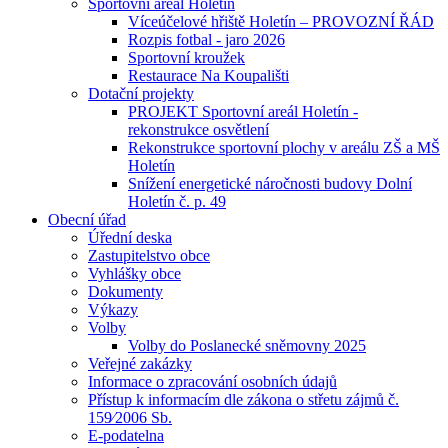
Sportovní areál Holetín
Víceúčelové hřiště Holetín – PROVOZNÍ ŘÁD
Rozpis fotbal - jaro 2026
Sportovní kroužek
Restaurace Na Koupališti
Dotační projekty
PROJEKT Sportovní areál Holetín -
rekonstrukce osvětlení
Rekonstrukce sportovní plochy v areálu ZŠ a MŠ
Holetín
Snížení energetické náročnosti budovy Dolní
Holetín č. p. 49
Obecní úřad
Úřední deska
Zastupitelstvo obce
Vyhlášky obce
Dokumenty
Výkazy
Volby
Volby do Poslanecké sněmovny 2025
Veřejné zakázky
Informace o zpracování osobních údajů
Přístup k informacím dle zákona o střetu zájmů č.
159⁄2006 Sb.
E-podatelna