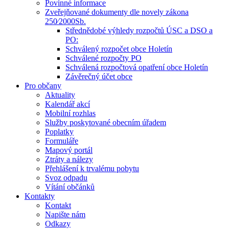
Povinné informace
Zveřejňované dokumenty dle novely zákona
250⁄2000Sb.
Střednědobé výhledy rozpočtů ÚSC a DSO a
PO:
Schválený rozpočet obce Holetín
Schválené rozpočty PO
Schválená rozpočtová opatření obce Holetín
Závěrečný účet obce
Pro občany
Aktuality
Kalendář akcí
Mobilní rozhlas
Služby poskytované obecním úřadem
Poplatky
Formuláře
Mapový portál
Ztráty a nálezy
Přehlášení k trvalému pobytu
Svoz odpadu
Vítání občánků
Kontakty
Kontakt
Napište nám
Odkazy