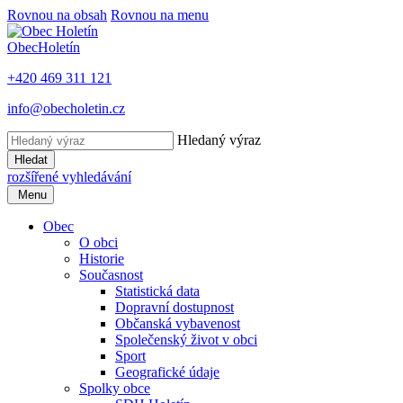
Rovnou na obsah
Rovnou na menu
Obec
Holetín
+420 469 311 121
info@obecholetin.cz
Hledaný výraz
Hledat
rozšířené vyhledávání
Menu
Obec
O obci
Historie
Současnost
Statistická data
Dopravní dostupnost
Občanská vybavenost
Společenský život v obci
Sport
Geografické údaje
Spolky obce