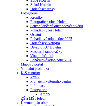
SDH Holetín
Sokol Holetín
Holetínské trnky
Fotogalerie
Kroniky
Fotografie z obce Holetín
Setkání občanů důchodového věku
Pohádkový les Holetín
Ostatní
Pohádkové odpoledne 2025
Holetínský Nebojsa
Divadlo KC Holetín
Maškarní tancovačky
Vítání občánků
Pohádkové odpoledne 2026
Mapový portál
Virtuální prohlídka
K-S centrum
Vznik
Pronájem kulturního centra
Informace
Fotogalerie
Archiv
ZŠ a MŠ Holetín
Územní plán obce