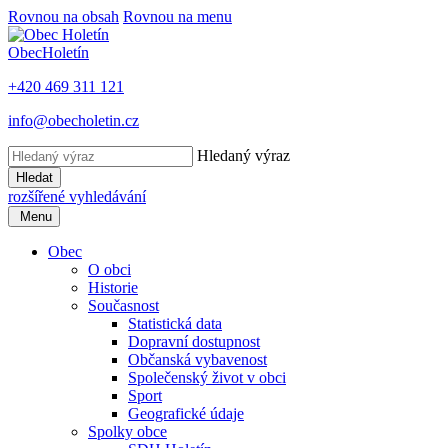
Rovnou na obsah
Rovnou na menu
Obec
Holetín
+420 469 311 121
info@obecholetin.cz
Hledaný výraz
Hledat
rozšířené vyhledávání
Menu
Obec
O obci
Historie
Současnost
Statistická data
Dopravní dostupnost
Občanská vybavenost
Společenský život v obci
Sport
Geografické údaje
Spolky obce