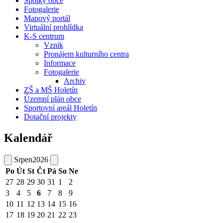
Spolky obce
Fotogalerie
Mapový portál
Virtuální prohlídka
K-S centrum
Vznik
Pronájem kulturního centra
Informace
Fotogalerie
Archiv
ZŠ a MŠ Holetín
Územní plán obce
Sportovní areál Holetín
Dotační projekty
Kalendář
Srpen
2026
Po
Út
St
Čt
Pá
So
Ne
27
28
29
30
31
1
2
3
4
5
6
7
8
9
10
11
12
13
14
15
16
17
18
19
20
21
22
23