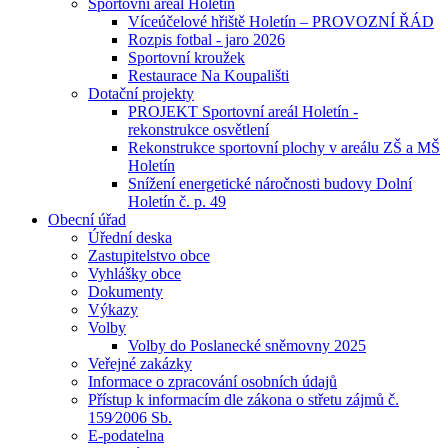
Sportovní areál Holetín
Víceúčelové hřiště Holetín – PROVOZNÍ ŘÁD
Rozpis fotbal - jaro 2026
Sportovní kroužek
Restaurace Na Koupališti
Dotační projekty
PROJEKT Sportovní areál Holetín -
rekonstrukce osvětlení
Rekonstrukce sportovní plochy v areálu ZŠ a MŠ
Holetín
Snížení energetické náročnosti budovy Dolní
Holetín č. p. 49
Obecní úřad
Úřední deska
Zastupitelstvo obce
Vyhlášky obce
Dokumenty
Výkazy
Volby
Volby do Poslanecké sněmovny 2025
Veřejné zakázky
Informace o zpracování osobních údajů
Přístup k informacím dle zákona o střetu zájmů č.
159⁄2006 Sb.
E-podatelna