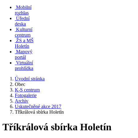
Mobilní
rozhlas
Úřední
deska
Kulturní
centrum
ŽS a MŠ
Holetín
Mapový
portál
Virtuální
prohlídka
Úvodní stránka
Obec
K-S centrum
Fotogalerie
Archiv
Uskutečněné akce 2017
Tříkrálová sbírka Holetín
Tříkrálová sbírka Holetín