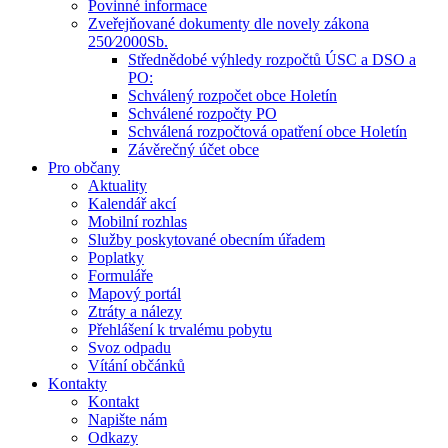
Povinné informace
Zveřejňované dokumenty dle novely zákona
250⁄2000Sb.
Střednědobé výhledy rozpočtů ÚSC a DSO a
PO:
Schválený rozpočet obce Holetín
Schválené rozpočty PO
Schválená rozpočtová opatření obce Holetín
Závěrečný účet obce
Pro občany
Aktuality
Kalendář akcí
Mobilní rozhlas
Služby poskytované obecním úřadem
Poplatky
Formuláře
Mapový portál
Ztráty a nálezy
Přehlášení k trvalému pobytu
Svoz odpadu
Vítání občánků
Kontakty
Kontakt
Napište nám
Odkazy