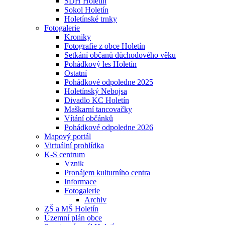
SDH Holetín
Sokol Holetín
Holetínské trnky
Fotogalerie
Kroniky
Fotografie z obce Holetín
Setkání občanů důchodového věku
Pohádkový les Holetín
Ostatní
Pohádkové odpoledne 2025
Holetínský Nebojsa
Divadlo KC Holetín
Maškarní tancovačky
Vítání občánků
Pohádkové odpoledne 2026
Mapový portál
Virtuální prohlídka
K-S centrum
Vznik
Pronájem kulturního centra
Informace
Fotogalerie
Archiv
ZŠ a MŠ Holetín
Územní plán obce