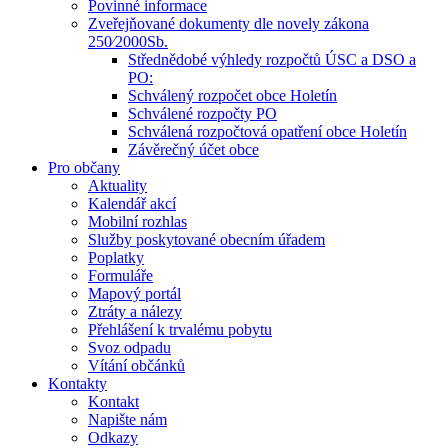
Povinné informace
Zveřejňované dokumenty dle novely zákona
250⁄2000Sb.
Střednědobé výhledy rozpočtů ÚSC a DSO a
PO:
Schválený rozpočet obce Holetín
Schválené rozpočty PO
Schválená rozpočtová opatření obce Holetín
Závěrečný účet obce
Pro občany
Aktuality
Kalendář akcí
Mobilní rozhlas
Služby poskytované obecním úřadem
Poplatky
Formuláře
Mapový portál
Ztráty a nálezy
Přehlášení k trvalému pobytu
Svoz odpadu
Vítání občánků
Kontakty
Kontakt
Napište nám
Odkazy