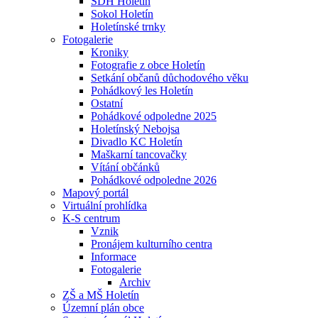
SDH Holetín
Sokol Holetín
Holetínské trnky
Fotogalerie
Kroniky
Fotografie z obce Holetín
Setkání občanů důchodového věku
Pohádkový les Holetín
Ostatní
Pohádkové odpoledne 2025
Holetínský Nebojsa
Divadlo KC Holetín
Maškarní tancovačky
Vítání občánků
Pohádkové odpoledne 2026
Mapový portál
Virtuální prohlídka
K-S centrum
Vznik
Pronájem kulturního centra
Informace
Fotogalerie
Archiv
ZŠ a MŠ Holetín
Územní plán obce