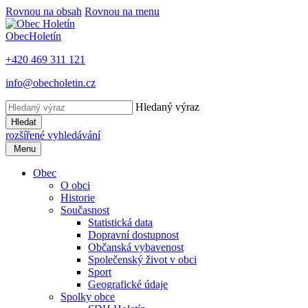
Rovnou na obsah
Rovnou na menu
Obec
Holetín
+420 469 311 121
info@obecholetin.cz
Hledaný výraz
Hledat
rozšířené vyhledávání
Menu
Obec
O obci
Historie
Současnost
Statistická data
Dopravní dostupnost
Občanská vybavenost
Společenský život v obci
Sport
Geografické údaje
Spolky obce