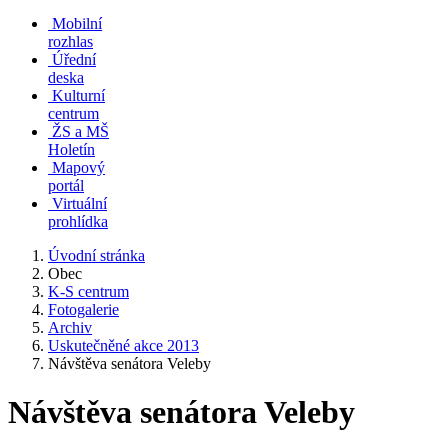
Mobilní
rozhlas
Úřední
deska
Kulturní
centrum
ŽS a MŠ
Holetín
Mapový
portál
Virtuální
prohlídka
Úvodní stránka
Obec
K-S centrum
Fotogalerie
Archiv
Uskutečněné akce 2013
Návštěva senátora Veleby
Návštěva senátora Veleby