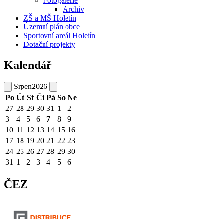
Fotogalerie
Archiv
ZŠ a MŠ Holetín
Územní plán obce
Sportovní areál Holetín
Dotační projekty
Kalendář
Srpen
2026
Po
Út
St
Čt
Pá
So
Ne
27
28
29
30
31
1
2
3
4
5
6
7
8
9
10
11
12
13
14
15
16
17
18
19
20
21
22
23
24
25
26
27
28
29
30
31
1
2
3
4
5
6
ČEZ