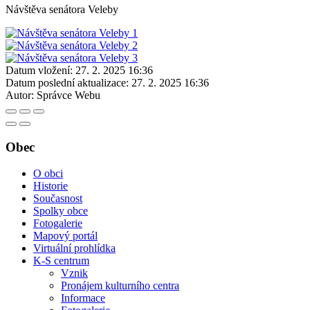
Návštěva senátora Veleby
Datum vložení:
27. 2. 2025 16:36
Datum poslední aktualizace:
27. 2. 2025 16:36
Autor:
Správce Webu
Obec
O obci
Historie
Současnost
Spolky obce
Fotogalerie
Mapový portál
Virtuální prohlídka
K-S centrum
Vznik
Pronájem kulturního centra
Informace