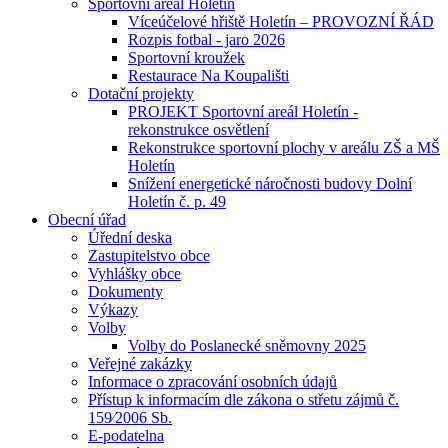
Sportovní areál Holetín
Víceúčelové hřiště Holetín – PROVOZNÍ ŘÁD
Rozpis fotbal - jaro 2026
Sportovní kroužek
Restaurace Na Koupališti
Dotační projekty
PROJEKT Sportovní areál Holetín -
rekonstrukce osvětlení
Rekonstrukce sportovní plochy v areálu ZŠ a MŠ
Holetín
Snížení energetické náročnosti budovy Dolní
Holetín č. p. 49
Obecní úřad
Úřední deska
Zastupitelstvo obce
Vyhlášky obce
Dokumenty
Výkazy
Volby
Volby do Poslanecké sněmovny 2025
Veřejné zakázky
Informace o zpracování osobních údajů
Přístup k informacím dle zákona o střetu zájmů č.
159⁄2006 Sb.
E-podatelna