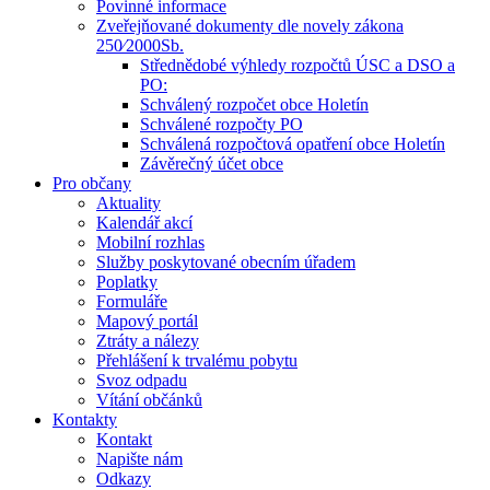
Povinné informace
Zveřejňované dokumenty dle novely zákona
250⁄2000Sb.
Střednědobé výhledy rozpočtů ÚSC a DSO a
PO:
Schválený rozpočet obce Holetín
Schválené rozpočty PO
Schválená rozpočtová opatření obce Holetín
Závěrečný účet obce
Pro občany
Aktuality
Kalendář akcí
Mobilní rozhlas
Služby poskytované obecním úřadem
Poplatky
Formuláře
Mapový portál
Ztráty a nálezy
Přehlášení k trvalému pobytu
Svoz odpadu
Vítání občánků
Kontakty
Kontakt
Napište nám
Odkazy