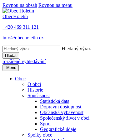
Rovnou na obsah
Rovnou na menu
Obec
Holetín
+420 469 311 121
info@obecholetin.cz
Hledaný výraz
Hledat
rozšířené vyhledávání
Menu
Obec
O obci
Historie
Současnost
Statistická data
Dopravní dostupnost
Občanská vybavenost
Společenský život v obci
Sport
Geografické údaje
Spolky obce