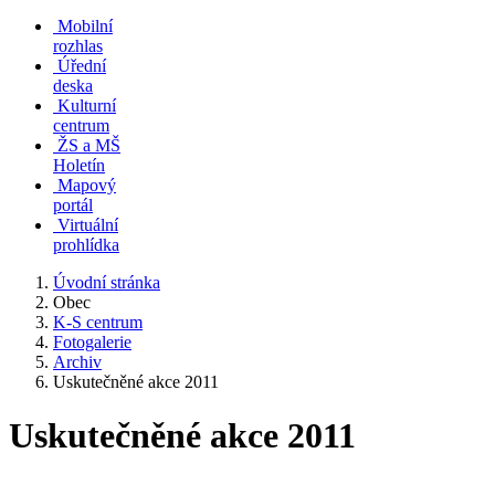
Mobilní
rozhlas
Úřední
deska
Kulturní
centrum
ŽS a MŠ
Holetín
Mapový
portál
Virtuální
prohlídka
Úvodní stránka
Obec
K-S centrum
Fotogalerie
Archiv
Uskutečněné akce 2011
Uskutečněné akce 2011