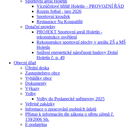
Sportovní areál Holetín
Víceúčelové hřiště Holetín – PROVOZNÍ ŘÁD
Rozpis fotbal - jaro 2026
Sportovní kroužek
Restaurace Na Koupališti
Dotační projekty
PROJEKT Sportovní areál Holetín -
rekonstrukce osvětlení
Rekonstrukce sportovní plochy v areálu ZŠ a MŠ
Holetín
Snížení energetické náročnosti budovy Dolní
Holetín č. p. 49
Obecní úřad
Úřední deska
Zastupitelstvo obce
Vyhlášky obce
Dokumenty
Výkazy
Volby
Volby do Poslanecké sněmovny 2025
Veřejné zakázky
Informace o zpracování osobních údajů
Přístup k informacím dle zákona o střetu zájmů č.
159⁄2006 Sb.
E-podatelna