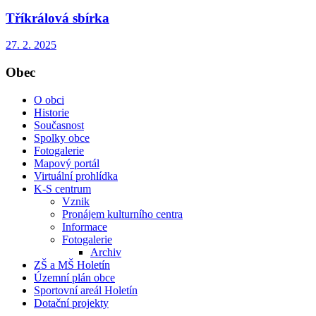
Tříkrálová sbírka
27. 2. 2025
Obec
O obci
Historie
Současnost
Spolky obce
Fotogalerie
Mapový portál
Virtuální prohlídka
K-S centrum
Vznik
Pronájem kulturního centra
Informace
Fotogalerie
Archiv
ZŠ a MŠ Holetín
Územní plán obce
Sportovní areál Holetín
Dotační projekty