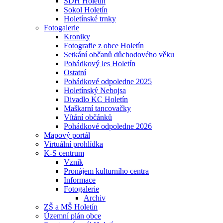
SDH Holetín
Sokol Holetín
Holetínské trnky
Fotogalerie
Kroniky
Fotografie z obce Holetín
Setkání občanů důchodového věku
Pohádkový les Holetín
Ostatní
Pohádkové odpoledne 2025
Holetínský Nebojsa
Divadlo KC Holetín
Maškarní tancovačky
Vítání občánků
Pohádkové odpoledne 2026
Mapový portál
Virtuální prohlídka
K-S centrum
Vznik
Pronájem kulturního centra
Informace
Fotogalerie
Archiv
ZŠ a MŠ Holetín
Územní plán obce