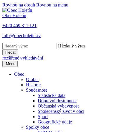
Rovnou na obsah
Rovnou na menu
Obec
Holetín
+420 469 311 121
info@obecholetin.cz
Hledaný výraz
Hledat
rozšířené vyhledávání
Menu
Obec
O obci
Historie
Současnost
Statistická data
Dopravní dostupnost
Občanská vybavenost
Společenský život v obci
Sport
Geografické údaje
Spolky obce