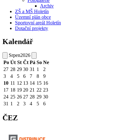
Fotogalerie
Archiv
ZŠ a MŠ Holetín
Územní plán obce
Sportovní areál Holetín
Dotační projekty
Kalendář
Srpen
2026
Po
Út
St
Čt
Pá
So
Ne
27
28
29
30
31
1
2
3
4
5
6
7
8
9
10
11
12
13
14
15
16
17
18
19
20
21
22
23
24
25
26
27
28
29
30
31
1
2
3
4
5
6
ČEZ