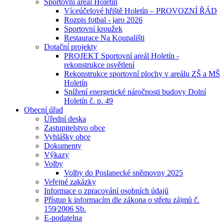
Sportovní areál Holetín
Víceúčelové hřiště Holetín – PROVOZNÍ ŘÁD
Rozpis fotbal - jaro 2026
Sportovní kroužek
Restaurace Na Koupališti
Dotační projekty
PROJEKT Sportovní areál Holetín -
rekonstrukce osvětlení
Rekonstrukce sportovní plochy v areálu ZŠ a MŠ
Holetín
Snížení energetické náročnosti budovy Dolní
Holetín č. p. 49
Obecní úřad
Úřední deska
Zastupitelstvo obce
Vyhlášky obce
Dokumenty
Výkazy
Volby
Volby do Poslanecké sněmovny 2025
Veřejné zakázky
Informace o zpracování osobních údajů
Přístup k informacím dle zákona o střetu zájmů č.
159⁄2006 Sb.
E-podatelna