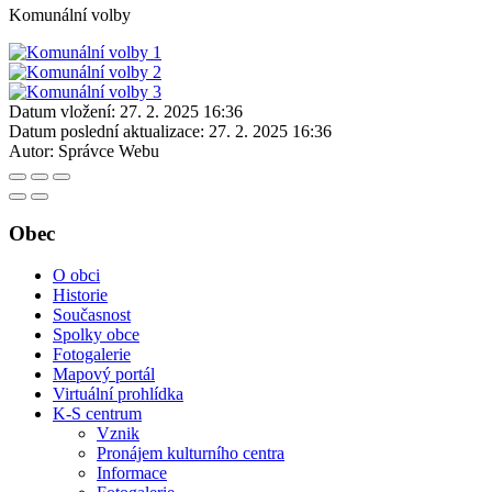
Komunální volby
Datum vložení:
27. 2. 2025 16:36
Datum poslední aktualizace:
27. 2. 2025 16:36
Autor:
Správce Webu
Obec
O obci
Historie
Současnost
Spolky obce
Fotogalerie
Mapový portál
Virtuální prohlídka
K-S centrum
Vznik
Pronájem kulturního centra
Informace