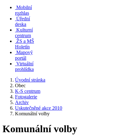
Mobilní
rozhlas
Úřední
deska
Kulturní
centrum
ŽS a MŠ
Holetín
Mapový
portál
Virtuální
prohlídka
Úvodní stránka
Obec
K-S centrum
Fotogalerie
Archiv
Uskutečněné akce 2010
Komunální volby
Komunální volby