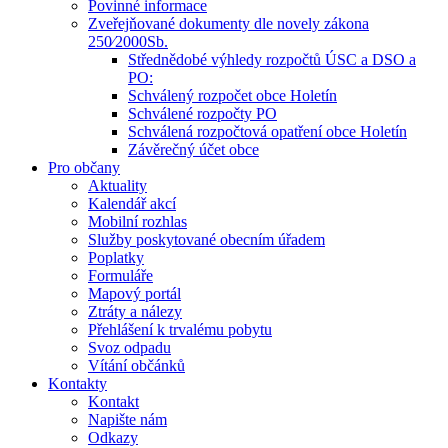
Povinné informace
Zveřejňované dokumenty dle novely zákona
250⁄2000Sb.
Střednědobé výhledy rozpočtů ÚSC a DSO a
PO:
Schválený rozpočet obce Holetín
Schválené rozpočty PO
Schválená rozpočtová opatření obce Holetín
Závěrečný účet obce
Pro občany
Aktuality
Kalendář akcí
Mobilní rozhlas
Služby poskytované obecním úřadem
Poplatky
Formuláře
Mapový portál
Ztráty a nálezy
Přehlášení k trvalému pobytu
Svoz odpadu
Vítání občánků
Kontakty
Kontakt
Napište nám
Odkazy