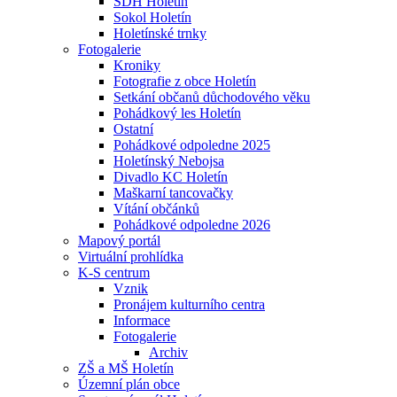
SDH Holetín
Sokol Holetín
Holetínské trnky
Fotogalerie
Kroniky
Fotografie z obce Holetín
Setkání občanů důchodového věku
Pohádkový les Holetín
Ostatní
Pohádkové odpoledne 2025
Holetínský Nebojsa
Divadlo KC Holetín
Maškarní tancovačky
Vítání občánků
Pohádkové odpoledne 2026
Mapový portál
Virtuální prohlídka
K-S centrum
Vznik
Pronájem kulturního centra
Informace
Fotogalerie
Archiv
ZŠ a MŠ Holetín
Územní plán obce