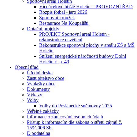
Sportovní areál Holetín
Víceúčelové hřiště Holetín – PROVOZNÍ ŘÁD
Rozpis fotbal - jaro 2026
Sportovní kroužek
Restaurace Na Koupališti
Dotační projekty
PROJEKT Sportovní areál Holetín -
rekonstrukce osvětlení
Rekonstrukce sportovní plochy v areálu ZŠ a MŠ
Holetín
Snížení energetické náročnosti budovy Dolní
Holetín č. p. 49
Obecní úřad
Úřední deska
Zastupitelstvo obce
Vyhlášky obce
Dokumenty
Výkazy
Volby
Volby do Poslanecké sněmovny 2025
Veřejné zakázky
Informace o zpracování osobních údajů
Přístup k informacím dle zákona o střetu zájmů č.
159⁄2006 Sb.
E-podatelna