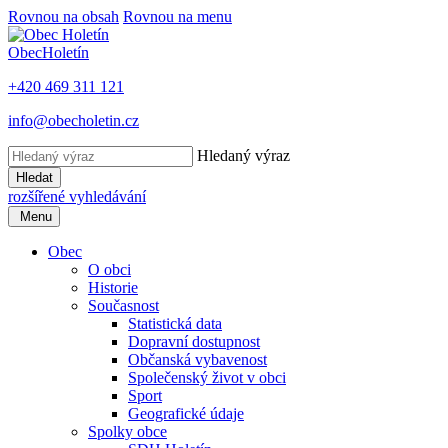
Rovnou na obsah
Rovnou na menu
Obec
Holetín
+420 469 311 121
info@obecholetin.cz
Hledaný výraz
Hledat
rozšířené vyhledávání
Menu
Obec
O obci
Historie
Současnost
Statistická data
Dopravní dostupnost
Občanská vybavenost
Společenský život v obci
Sport
Geografické údaje
Spolky obce