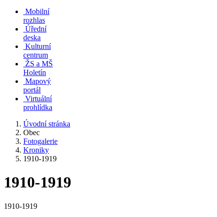
Mobilní
rozhlas
Úřední
deska
Kulturní
centrum
ŽS a MŠ
Holetín
Mapový
portál
Virtuální
prohlídka
Úvodní stránka
Obec
Fotogalerie
Kroniky
1910-1919
1910-1919
1910-1919