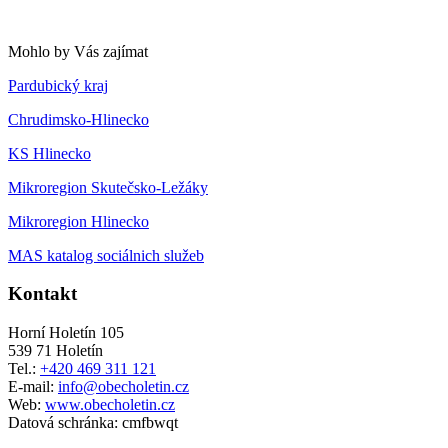
Mohlo by Vás zajímat
Pardubický kraj
Chrudimsko-Hlinecko
KS Hlinecko
Mikroregion Skutečsko-Ležáky
Mikroregion Hlinecko
MAS katalog sociálnich služeb
Kontakt
Horní Holetín 105
539 71 Holetín
Tel.:
+420 469 311 121
E-mail:
info@obecholetin.cz
Web:
www.obecholetin.cz
Datová schránka: cmfbwqt