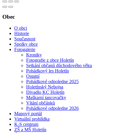
Obec
O obci
Historie
Současnost
Spolky obce
Fotogalerie
Kroniky
Fotografie z obce Holetín
Setkání občanů důchodového věku
Pohádkový les Holetín
Ostatní
Pohádkové odpoledne 2025
Holetínský Nebojsa
Divadlo KC Holetín
Maškarní tancovačky
Vítání občánků
Pohádkové odpoledne 2026
Mapový portál
Virtuální prohlídka
K-S centrum
ZŠ a MŠ Holetín