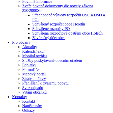
Povinné informace
Zveřejňované dokumenty dle novely zákona
250⁄2000Sb.
Střednědobé výhledy rozpočtů ÚSC a DSO a
PO:
Schválený rozpočet obce Holetín
Schválené rozpočty PO
Schválená rozpočtová opatření obce Holetín
Závěrečný účet obce
Pro občany
Aktuality
Kalendář akcí
Mobilní rozhlas
Služby poskytované obecním úřadem
Poplatky
Formuláře
Mapový portál
Ztráty a nálezy
Přehlášení k trvalému pobytu
Svoz odpadu
Vítání občánků
Kontakty
Kontakt
Napište nám
Odkazy