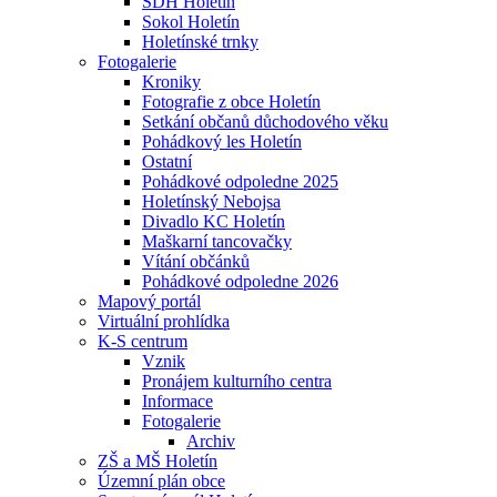
SDH Holetín
Sokol Holetín
Holetínské trnky
Fotogalerie
Kroniky
Fotografie z obce Holetín
Setkání občanů důchodového věku
Pohádkový les Holetín
Ostatní
Pohádkové odpoledne 2025
Holetínský Nebojsa
Divadlo KC Holetín
Maškarní tancovačky
Vítání občánků
Pohádkové odpoledne 2026
Mapový portál
Virtuální prohlídka
K-S centrum
Vznik
Pronájem kulturního centra
Informace
Fotogalerie
Archiv
ZŠ a MŠ Holetín
Územní plán obce