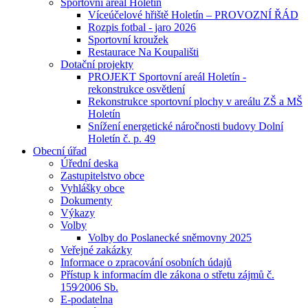
Sportovní areál Holetín
Víceúčelové hřiště Holetín – PROVOZNÍ ŘÁD
Rozpis fotbal - jaro 2026
Sportovní kroužek
Restaurace Na Koupališti
Dotační projekty
PROJEKT Sportovní areál Holetín -
rekonstrukce osvětlení
Rekonstrukce sportovní plochy v areálu ZŠ a MŠ
Holetín
Snížení energetické náročnosti budovy Dolní
Holetín č. p. 49
Obecní úřad
Úřední deska
Zastupitelstvo obce
Vyhlášky obce
Dokumenty
Výkazy
Volby
Volby do Poslanecké sněmovny 2025
Veřejné zakázky
Informace o zpracování osobních údajů
Přístup k informacím dle zákona o střetu zájmů č.
159⁄2006 Sb.
E-podatelna