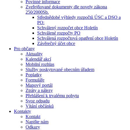
Povinné informace
Zveřejňované dokumenty dle novely zákona
250⁄2000Sb.
Střednědobé výhledy rozpočtů ÚSC a DSO a
PO:
Schválený rozpočet obce Holetín
Schválené rozpočty PO
Schválená rozpočtová opatření obce Holetín
Závěrečný účet obce
Pro občany
Aktuality
Kalendář akcí
Mobilní rozhlas
Služby poskytované obecním úřadem
Poplatky
Formuláře
Mapový portál
Ztráty a nálezy
Přehlášení k trvalému pobytu
Svoz odpadu
Vítání občánků
Kontakty
Kontakt
Napište nám
Odkazy