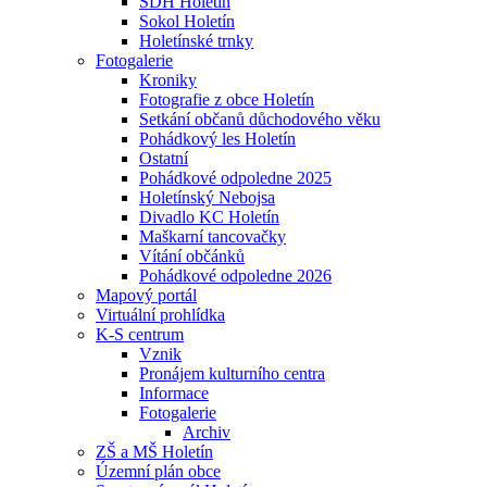
SDH Holetín
Sokol Holetín
Holetínské trnky
Fotogalerie
Kroniky
Fotografie z obce Holetín
Setkání občanů důchodového věku
Pohádkový les Holetín
Ostatní
Pohádkové odpoledne 2025
Holetínský Nebojsa
Divadlo KC Holetín
Maškarní tancovačky
Vítání občánků
Pohádkové odpoledne 2026
Mapový portál
Virtuální prohlídka
K-S centrum
Vznik
Pronájem kulturního centra
Informace
Fotogalerie
Archiv
ZŠ a MŠ Holetín
Územní plán obce