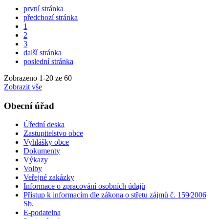
první stránka
předchozí stránka
1
2
3
další stránka
poslední stránka
Zobrazeno
1
-
20
ze 60
Zobrazit vše
Obecní úřad
Úřední deska
Zastupitelstvo obce
Vyhlášky obce
Dokumenty
Výkazy
Volby
Veřejné zakázky
Informace o zpracování osobních údajů
Přístup k informacím dle zákona o střetu zájmů č. 159⁄2006
Sb.
E-podatelna