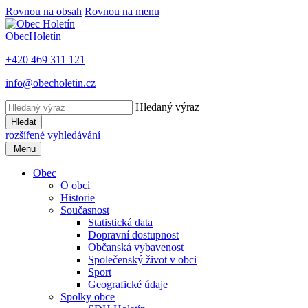
Rovnou na obsah
Rovnou na menu
Obec
Holetín
+420 469 311 121
info@obecholetin.cz
Hledaný výraz
Hledat
rozšířené vyhledávání
Menu
Obec
O obci
Historie
Současnost
Statistická data
Dopravní dostupnost
Občanská vybavenost
Společenský život v obci
Sport
Geografické údaje
Spolky obce