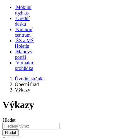
Mobilní
rozhlas
Úřední
deska
Kulturní
centrum
ŽS a MŠ
Holetín
Mapový
portál
Virtuální
prohlídka
Úvodní stránka
Obecní úřad
Výkazy
Výkazy
Hledat
Hledat