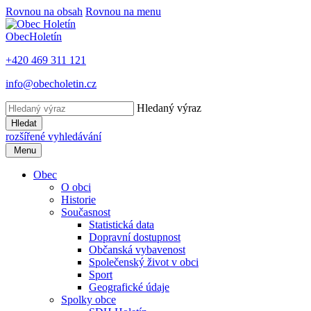
Rovnou na obsah
Rovnou na menu
Obec
Holetín
+420 469 311 121
info@obecholetin.cz
Hledaný výraz
Hledat
rozšířené vyhledávání
Menu
Obec
O obci
Historie
Současnost
Statistická data
Dopravní dostupnost
Občanská vybavenost
Společenský život v obci
Sport
Geografické údaje
Spolky obce