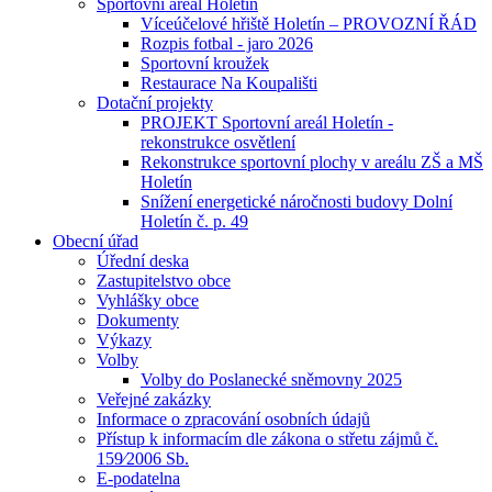
Sportovní areál Holetín
Víceúčelové hřiště Holetín – PROVOZNÍ ŘÁD
Rozpis fotbal - jaro 2026
Sportovní kroužek
Restaurace Na Koupališti
Dotační projekty
PROJEKT Sportovní areál Holetín -
rekonstrukce osvětlení
Rekonstrukce sportovní plochy v areálu ZŠ a MŠ
Holetín
Snížení energetické náročnosti budovy Dolní
Holetín č. p. 49
Obecní úřad
Úřední deska
Zastupitelstvo obce
Vyhlášky obce
Dokumenty
Výkazy
Volby
Volby do Poslanecké sněmovny 2025
Veřejné zakázky
Informace o zpracování osobních údajů
Přístup k informacím dle zákona o střetu zájmů č.
159⁄2006 Sb.
E-podatelna