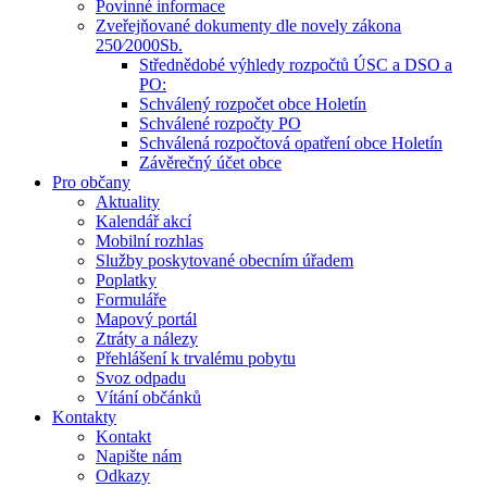
Povinné informace
Zveřejňované dokumenty dle novely zákona
250⁄2000Sb.
Střednědobé výhledy rozpočtů ÚSC a DSO a
PO:
Schválený rozpočet obce Holetín
Schválené rozpočty PO
Schválená rozpočtová opatření obce Holetín
Závěrečný účet obce
Pro občany
Aktuality
Kalendář akcí
Mobilní rozhlas
Služby poskytované obecním úřadem
Poplatky
Formuláře
Mapový portál
Ztráty a nálezy
Přehlášení k trvalému pobytu
Svoz odpadu
Vítání občánků
Kontakty
Kontakt
Napište nám
Odkazy