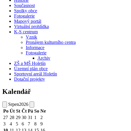
Historie
Současnost
Spolky obce
Fotogalerie
Mapový portál
Virtuální prohlídka
K-S centrum
Vznik
Pronájem kulturního centra
Informace
Fotogalerie
Archiv
ZŠ a MŠ Holetín
Územní plán obce
Sportovní areál Holetín
Dotační projekty
Kalendář
Srpen
2026
Po
Út
St
Čt
Pá
So
Ne
27
28
29
30
31
1
2
3
4
5
6
7
8
9
10
11
12
13
14
15
16