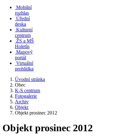
Mobilní
rozhlas
Úřední
deska
Kulturní
centrum
ŽS a MŠ
Holetín
Mapový
portál
Virtuální
prohlídka
Úvodní stránka
Obec
K-S centrum
Fotogalerie
Archiv
Objekt
Objekt prosinec 2012
Objekt prosinec 2012