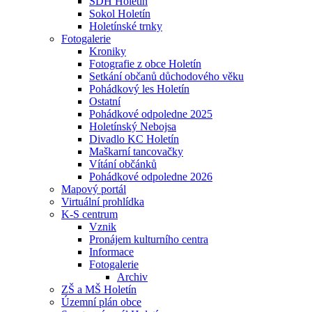
SDH Holetín
Sokol Holetín
Holetínské trnky
Fotogalerie
Kroniky
Fotografie z obce Holetín
Setkání občanů důchodového věku
Pohádkový les Holetín
Ostatní
Pohádkové odpoledne 2025
Holetínský Nebojsa
Divadlo KC Holetín
Maškarní tancovačky
Vítání občánků
Pohádkové odpoledne 2026
Mapový portál
Virtuální prohlídka
K-S centrum
Vznik
Pronájem kulturního centra
Informace
Fotogalerie
Archiv
ZŠ a MŠ Holetín
Územní plán obce